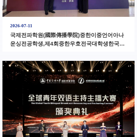
2026-07-11
​국제전파학원(國際傳播學院)중한이중언어아나
운싱전공학생,제4회중한우호전국대학생한국어
말하기대회서우승