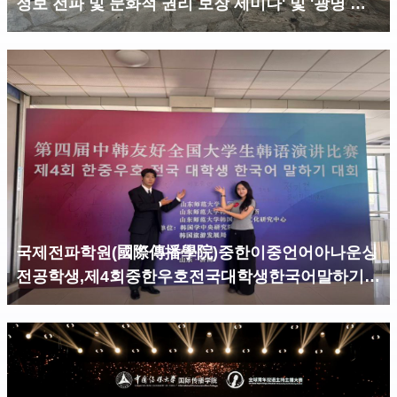
정보 전파 및 문화적 권리 보장 세미나' 및 '광명 시
네마' 상영 행사 주최
​국제전파학원(國際傳播學院)중한이중언어아나운싱
전공학생,제4회중한우호전국대학생한국어말하기대
회서우승