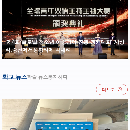
​ 제4회‘글로벌 청소년 이중언어 진행·앵커대회’ 시상
식,중전에서성황리에 막내려
학교 뉴스
학술 뉴스
통지하다
더보기